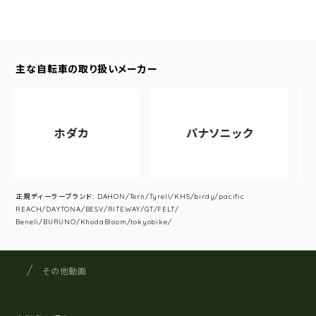
主な自転車の取り扱いメーカー
ホダカ
パナソニック
正規ディーラーブランド: DAHON/Tern/Tyrell/KHS/birdy/pacific
REACH/DAYTONA/BESV/RITEWAY/GT/FELT/
Beneli/BURUNO/KhodaBloom/tokyobike/
サイクルショップナカゴヤ
サイト内の現在地
その他動画