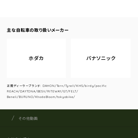
主な自転車の取り扱いメーカー
ホダカ
パナソニック
正規ディーラーブランド: DAHON/Tern/Tyrell/KHS/birdy/pacific
REACH/DAYTONA/BESV/RITEWAY/GT/FELT/
Beneli/BURUNO/KhodaBloom/tokyobike/
サイクルショップナカゴヤ
サイト内の現在地
その他動画