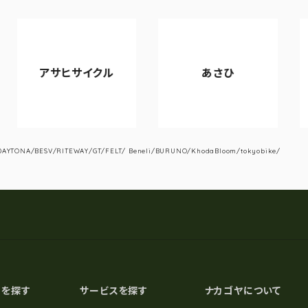
サヒサイクル
あさひ
VIA
YTONA/BESV/RITEWAY/GT/FELT/ Beneli/BURUNO/KhodaBloom/tokyobike/
スを探す
サービスを探す
ナカゴヤについて