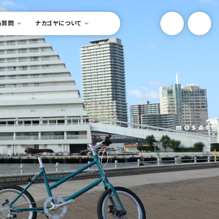
YouTube
Onlin
る質問
ナカゴヤについて
検索フォームを開閉する