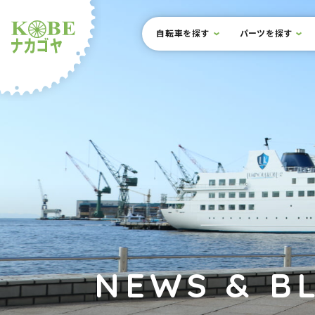
本文までスキップ
サイト内メニュー
自転車を探す
パーツを探す
ルショップナカゴヤ
NEWS & B