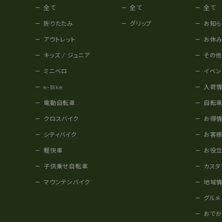
全て
全て
全て
折りたたみ
グリップ
お知ら
アウトレット
お休
キッズ / ジュニア
その
ミニベロ
イベン
e-Bike
入荷
電動自転車
自転
クロスバイク
お得
シティバイク
お客
軽快車
お役
子供乗せ自転車
カスタ
マウンテンバイク
地域
グルメ
おで