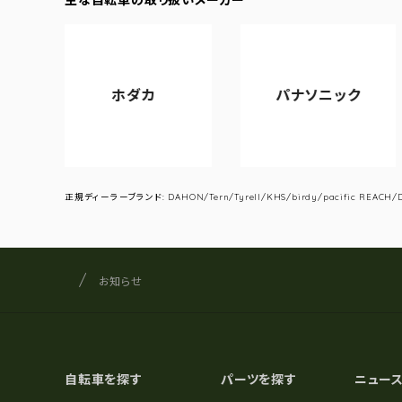
ホダカ
パナソニック
ア
正規ディーラーブランド: DAHON/Tern/Tyrell/KHS/birdy/pacific REACH/DA
サイクルショップナカゴヤ
サイト内の現在地
お知らせ
自転車を探す
パーツを探す
ニュー