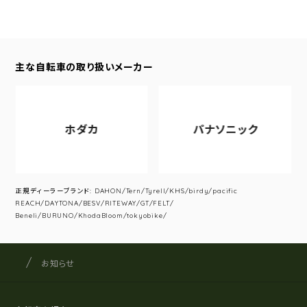
主な自転車の取り扱いメーカー
ホダカ
パナソニック
正規ディーラーブランド: DAHON/Tern/Tyrell/KHS/birdy/pacific
REACH/DAYTONA/BESV/RITEWAY/GT/FELT/
Beneli/BURUNO/KhodaBloom/tokyobike/
サイクルショップナカゴヤ
サイト内の現在地
お知らせ