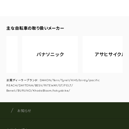
主な自転車の取り扱いメーカー
パナソニック
アサヒサイクル
正規ディーラーブランド: DAHON/Tern/Tyrell/KHS/birdy/pacific
REACH/DAYTONA/BESV/RITEWAY/GT/FELT/
Beneli/BURUNO/KhodaBloom/tokyobike/
サイクルショップナカゴヤ
サイト内の現在地
お知らせ