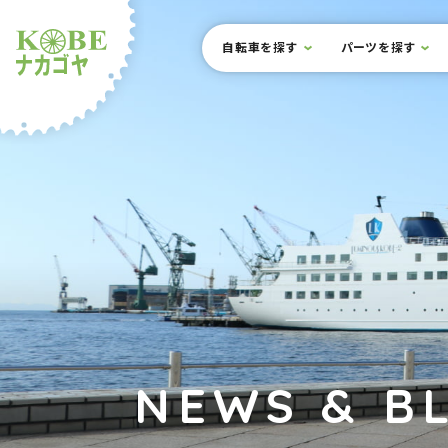
本文までスキップ
サイト内メニュー
自転車を探す
パーツを探す
ルショップナカゴヤ
NEWS & B