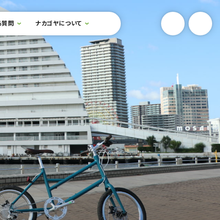
YouTube
Onlin
る質問
ナカゴヤについて
検索フォームを開閉する