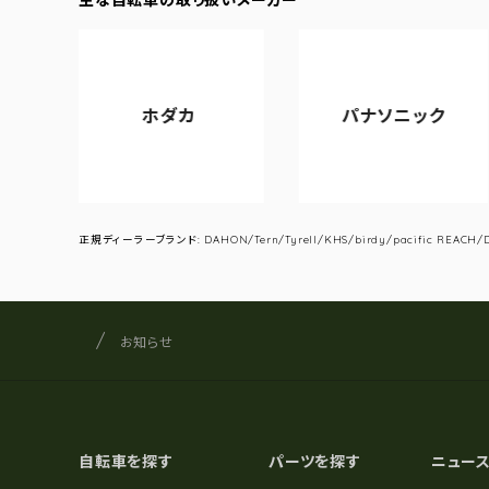
ホダカ
パナソニック
正規ディーラーブランド: DAHON/Tern/Tyrell/KHS/birdy/pacific REACH/DA
サイクルショップナカゴヤ
サイト内の現在地
お知らせ
自転車を探す
パーツを探す
ニュー