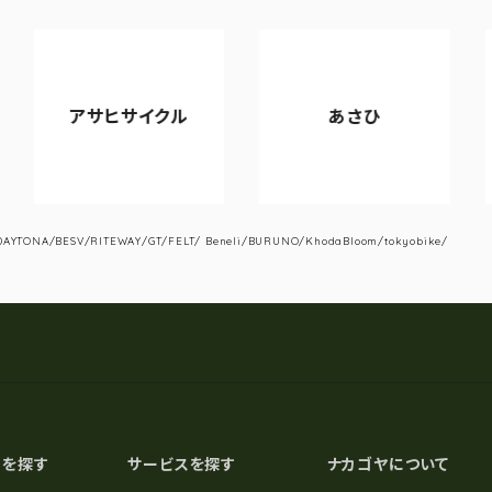
アサヒサイクル
あさひ
VI
YTONA/BESV/RITEWAY/GT/FELT/ Beneli/BURUNO/KhodaBloom/tokyobike/
スを探す
サービスを探す
ナカゴヤについて