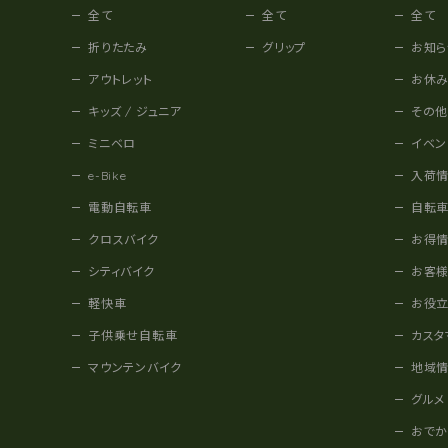
全て
全て
全て
折りたたみ
グリップ
お知ら
アウトレット
お休
キッズ / ジュニア
その
ミニベロ
イベン
e-Bike
入荷
電動自転車
自転
クロスバイク
お得
シティバイク
お客
軽快車
お役
子供乗せ自転車
カスタ
マウンテンバイク
地域
グルメ
おで