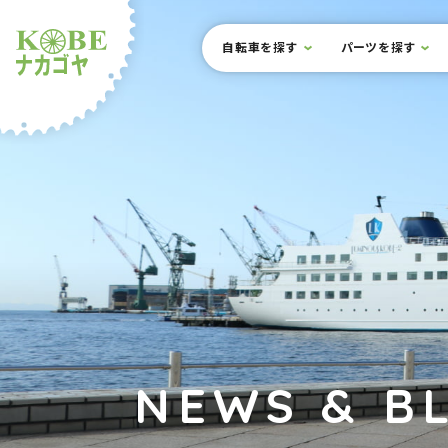
本文までスキップ
サイト内メニュー
自転車を探す
パーツを探す
ルショップナカゴヤ
NEWS & B