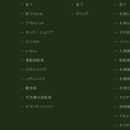
全て
全て
全て
折りたたみ
グリップ
お知ら
アウトレット
お休
キッズ / ジュニア
その
ミニベロ
イベン
e-Bike
入荷
電動自転車
自転
クロスバイク
お得
シティバイク
お客
軽快車
お役
子供乗せ自転車
カスタ
マウンテンバイク
地域
グルメ
おで