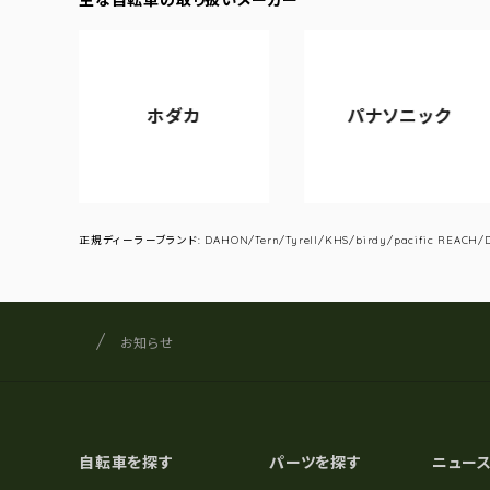
ホダカ
パナソニック
正規ディーラーブランド: DAHON/Tern/Tyrell/KHS/birdy/pacific REACH/DA
サイクルショップナカゴヤ
サイト内の現在地
お知らせ
自転車を探す
パーツを探す
ニュー