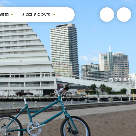
YouTube
Onlin
る質問
ナカゴヤについて
検索フォームを開閉する