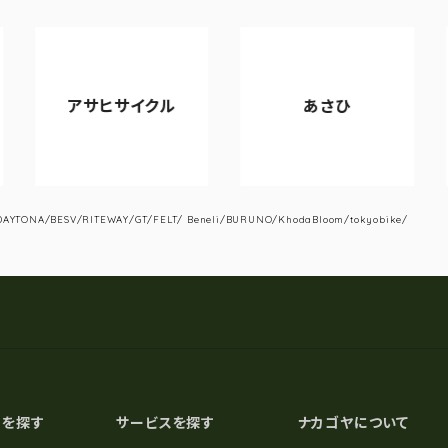
アサヒサイクル
あさひ
YTONA/BESV/RITEWAY/GT/FELT/ Beneli/BURUNO/KhodaBloom/tokyobike/
スを探す
サービスを探す
ナカゴヤについて