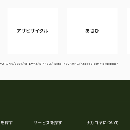
アサヒサイクル
あさひ
VIA
YTONA/BESV/RITEWAY/GT/FELT/ Beneli/BURUNO/KhodaBloom/tokyobike/
スを探す
サービスを探す
ナカゴヤについて