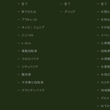
全て
全て
全て
折りたたみ
グリップ
お知ら
アウトレット
お休
キッズ / ジュニア
その
ミニベロ
イベン
e-Bike
入荷
電動自転車
自転
クロスバイク
お得
シティバイク
お客
軽快車
お役
子供乗せ自転車
カスタ
マウンテンバイク
地域
グルメ
おで