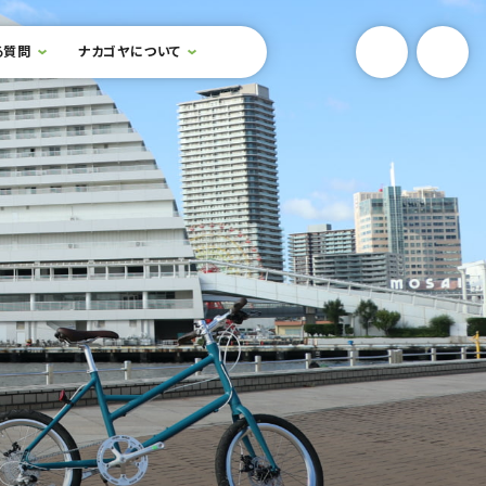
YouTube
Onlin
る質問
ナカゴヤについて
検索フォームを開閉する