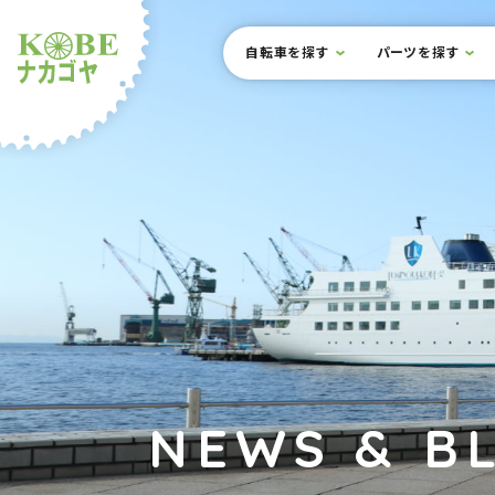
本文までスキップ
サイト内メニュー
自転車を探す
パーツを探す
ルショップナカゴヤ
NEWS & B