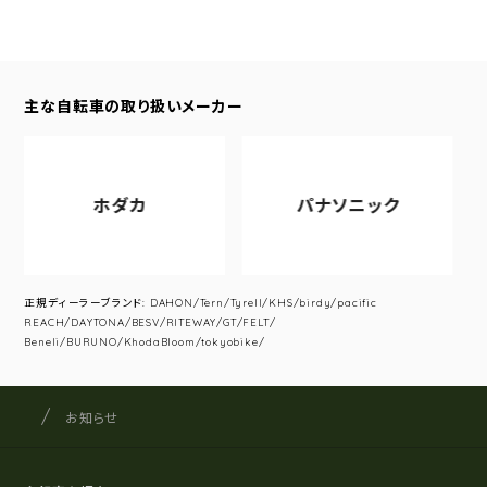
主な自転車の取り扱いメーカー
ホダカ
パナソニック
正規ディーラーブランド: DAHON/Tern/Tyrell/KHS/birdy/pacific
REACH/DAYTONA/BESV/RITEWAY/GT/FELT/
Beneli/BURUNO/KhodaBloom/tokyobike/
サイクルショップナカゴヤ
サイト内の現在地
お知らせ