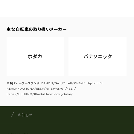
主な自転車の取り扱いメーカー
ホダカ
パナソニック
正規ディーラーブランド: DAHON/Tern/Tyrell/KHS/birdy/pacific
REACH/DAYTONA/BESV/RITEWAY/GT/FELT/
Beneli/BURUNO/KhodaBloom/tokyobike/
サイクルショップナカゴヤ
サイト内の現在地
お知らせ