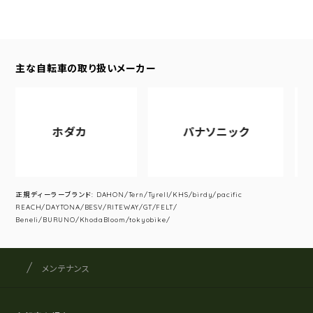
主な自転車の取り扱いメーカー
ホダカ
パナソニック
正規ディーラーブランド: DAHON/Tern/Tyrell/KHS/birdy/pacific
REACH/DAYTONA/BESV/RITEWAY/GT/FELT/
Beneli/BURUNO/KhodaBloom/tokyobike/
サイクルショップナカゴヤ
サイト内の現在地
メンテナンス