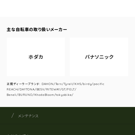
主な自転車の取り扱いメーカー
ホダカ
パナソニック
正規ディーラーブランド: DAHON/Tern/Tyrell/KHS/birdy/pacific
REACH/DAYTONA/BESV/RITEWAY/GT/FELT/
Beneli/BURUNO/KhodaBloom/tokyobike/
サイクルショップナカゴヤ
サイト内の現在地
メンテナンス