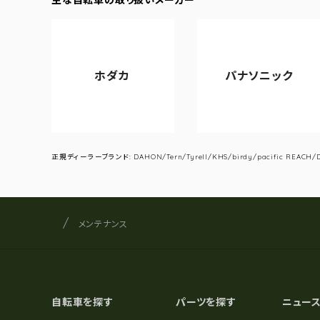
ホダカ
パナソニック
正規ディーラーブランド: DAHON/Tern/Tyrell/KHS/birdy/pacific REACH/DA
サイクルショップナカゴヤ
サイト内の現在地
メンテナンス
自転車を探す
パーツを探す
ニュー