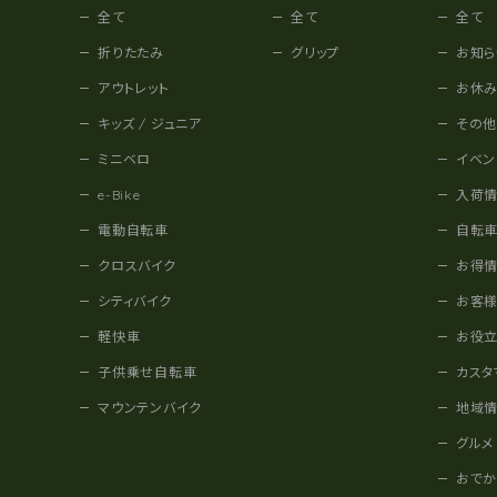
全て
全て
全て
折りたたみ
グリップ
お知ら
アウトレット
お休
キッズ / ジュニア
その
ミニベロ
イベン
e-Bike
入荷
電動自転車
自転
クロスバイク
お得
シティバイク
お客
軽快車
お役
子供乗せ自転車
カスタ
マウンテンバイク
地域
グルメ
おで