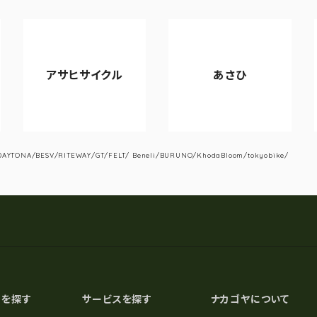
アサヒサイクル
あさひ
YTONA/BESV/RITEWAY/GT/FELT/ Beneli/BURUNO/KhodaBloom/tokyobike/
スを探す
サービスを探す
ナカゴヤについて