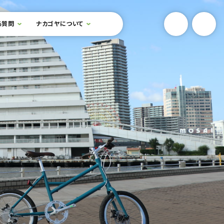
YouTube
Onlin
る質問
ナカゴヤについて
検索フォームを開閉する