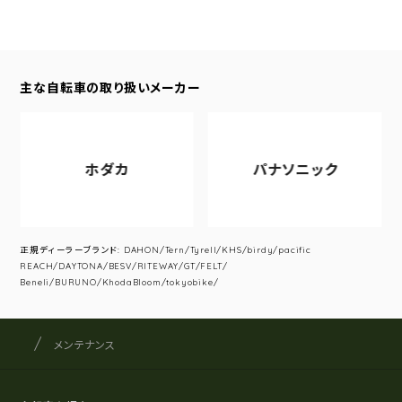
主な自転車の取り扱いメーカー
ホダカ
パナソニック
正規ディーラーブランド: DAHON/Tern/Tyrell/KHS/birdy/pacific
REACH/DAYTONA/BESV/RITEWAY/GT/FELT/
Beneli/BURUNO/KhodaBloom/tokyobike/
サイクルショップナカゴヤ
サイト内の現在地
メンテナンス