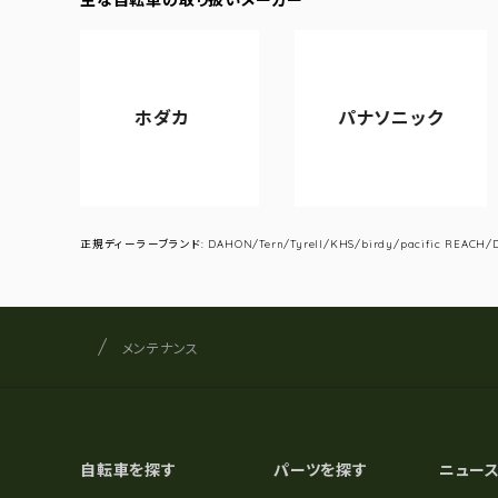
ホダカ
パナソニック
ア
正規ディーラーブランド: DAHON/Tern/Tyrell/KHS/birdy/pacific REACH/DA
サイクルショップナカゴヤ
サイト内の現在地
メンテナンス
自転車を探す
パーツを探す
ニュー