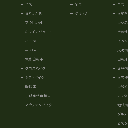
全て
全て
全て
折りたたみ
グリップ
お知ら
アウトレット
お休
キッズ / ジュニア
その
ミニベロ
イベン
e-Bike
入荷
電動自転車
自転
クロスバイク
お得
シティバイク
お客
軽快車
お役
子供乗せ自転車
カスタ
マウンテンバイク
地域
グルメ
おで