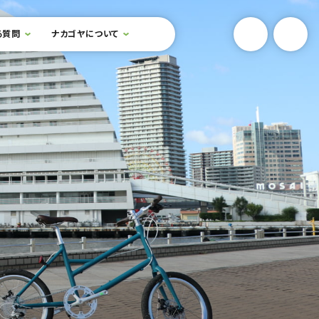
YouTube
Onlin
る質問
ナカゴヤについて
検索フォームを開閉する