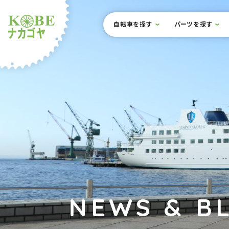
本文までスキップ
サイト内メニュー
自転車を探す
パーツを探す
ルショップナカゴヤ
NEWS & B