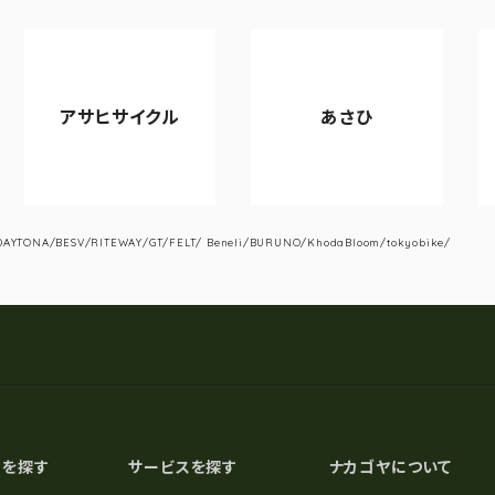
サヒサイクル
あさひ
VIAN
YTONA/BESV/RITEWAY/GT/FELT/ Beneli/BURUNO/KhodaBloom/tokyobike/
スを探す
サービスを探す
ナカゴヤについて