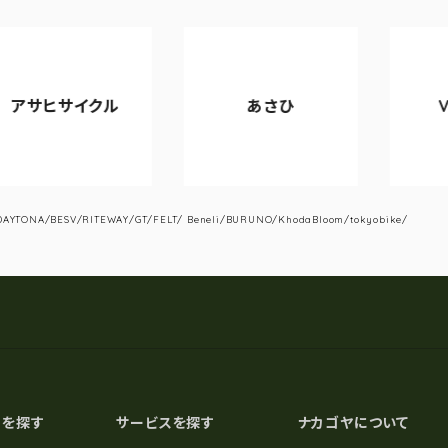
イクル
あさひ
VIANOVA
YTONA/BESV/RITEWAY/GT/FELT/ Beneli/BURUNO/KhodaBloom/tokyobike/
スを探す
サービスを探す
ナカゴヤについて