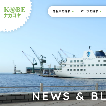
本文までスキップ
サイト内メニュー
自転車を探す
パーツを探す
ルショップナカゴヤ
NEWS & B