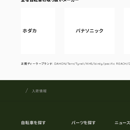
ホダカ
パナソニック
アサヒサ
正規ディーラーブランド: DAHON/Tern/Tyrell/KHS/birdy/pacific REACH/DA
サイクルショップナカゴヤ
サイト内の現在地
入荷情報
自転車を探す
パーツを探す
ニュー