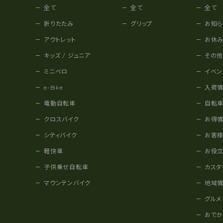
全て
全て
全て
折りたたみ
グリップ
お知ら
アウトレット
お休
キッズ / ジュニア
その
ミニベロ
イベン
e-Bike
入荷
電動自転車
自転
クロスバイク
お得
シティバイク
お客
軽快車
お役
子供乗せ自転車
カスタ
マウンテンバイク
地域
グルメ
おで