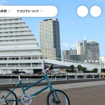
YouTube
Onlin
る質問
ナカゴヤについて
検索フォームを開閉する