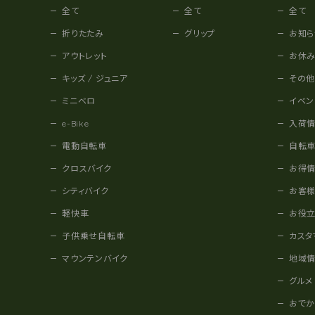
全て
全て
全て
折りたたみ
グリップ
お知ら
アウトレット
お休
キッズ / ジュニア
その
ミニベロ
イベン
e-Bike
入荷
電動自転車
自転
クロスバイク
お得
シティバイク
お客
軽快車
お役
子供乗せ自転車
カスタ
マウンテンバイク
地域
グルメ
おで