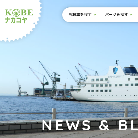
本文までスキップ
サイト内メニュー
自転車を探す
パーツを探す
ルショップナカゴヤ
NEWS & B