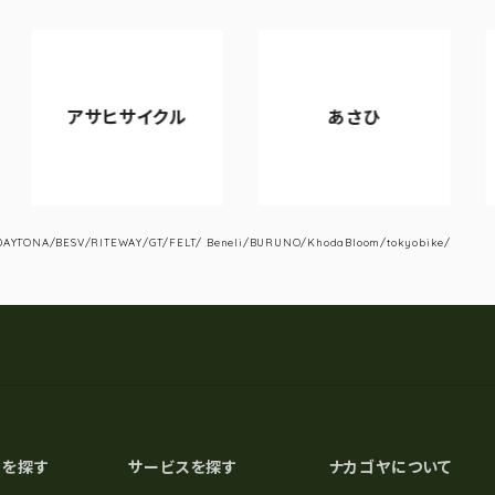
アサヒサイクル
あさひ
VI
YTONA/BESV/RITEWAY/GT/FELT/ Beneli/BURUNO/KhodaBloom/tokyobike/
スを探す
サービスを探す
ナカゴヤについて