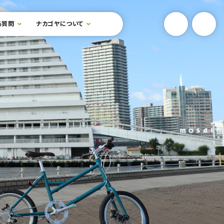
YouTube
Onlin
る質問
ナカゴヤについて
検索フォームを開閉する