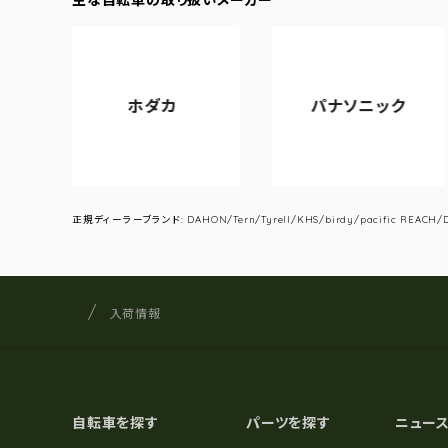
ホダカ
パナソニック
正規ディーラーブランド: DAHON/Tern/Tyrell/KHS/birdy/pacific REACH/DA
サイクルショップナカゴヤ
サイト内の現在地
入荷情報
自転車を探す
パーツを探す
ニュー