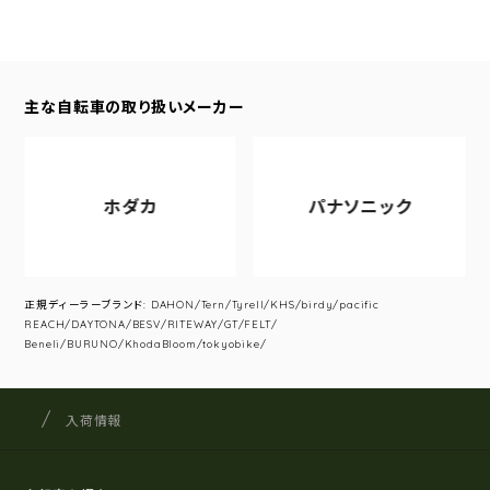
主な自転車の取り扱いメーカー
ホダカ
パナソニック
正規ディーラーブランド: DAHON/Tern/Tyrell/KHS/birdy/pacific
REACH/DAYTONA/BESV/RITEWAY/GT/FELT/
Beneli/BURUNO/KhodaBloom/tokyobike/
サイクルショップナカゴヤ
サイト内の現在地
入荷情報