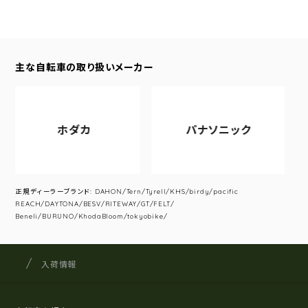
主な自転車の取り扱いメーカー
ホダカ
パナソニック
正規ディーラーブランド: DAHON/Tern/Tyrell/KHS/birdy/pacific
REACH/DAYTONA/BESV/RITEWAY/GT/FELT/
Beneli/BURUNO/KhodaBloom/tokyobike/
サイクルショップナカゴヤ
サイト内の現在地
入荷情報