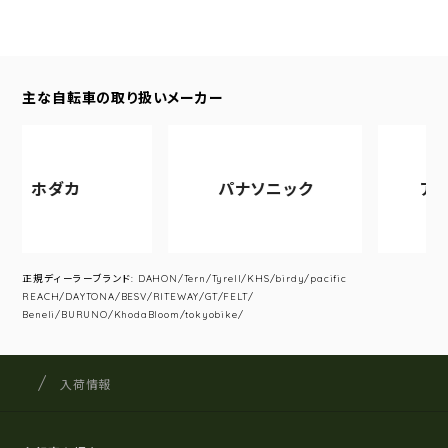
主な自転車の取り扱いメーカー
ホダカ
パナソニック
アサヒ
正規ディーラーブランド: DAHON/Tern/Tyrell/KHS/birdy/pacific
REACH/DAYTONA/BESV/RITEWAY/GT/FELT/
Beneli/BURUNO/KhodaBloom/tokyobike/
サイクルショップナカゴヤ
サイト内の現在地
入荷情報