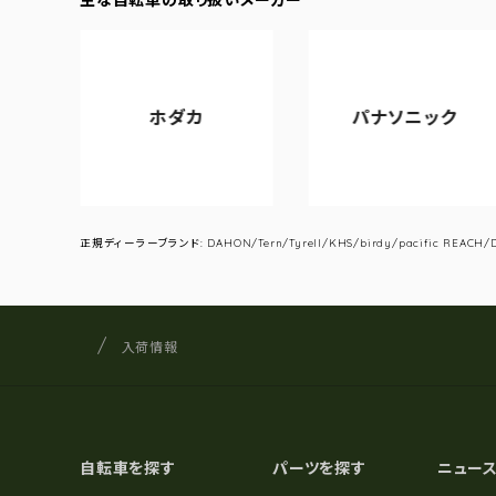
ル
ホダカ
パナソニック
正規ディーラーブランド: DAHON/Tern/Tyrell/KHS/birdy/pacific REACH/DA
サイクルショップナカゴヤ
サイト内の現在地
入荷情報
自転車を探す
パーツを探す
ニュー