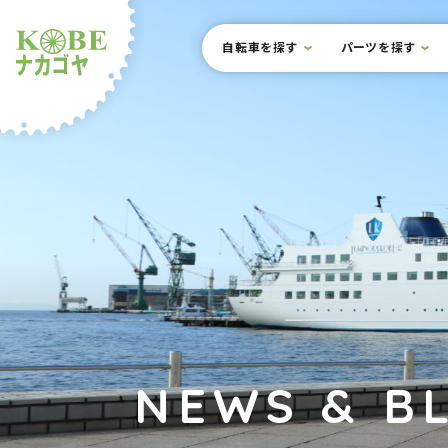
本文までスキップ
サイト内メニュー
自転車を探す
パーツを探す
ルショップナカゴヤ
NEWS & B