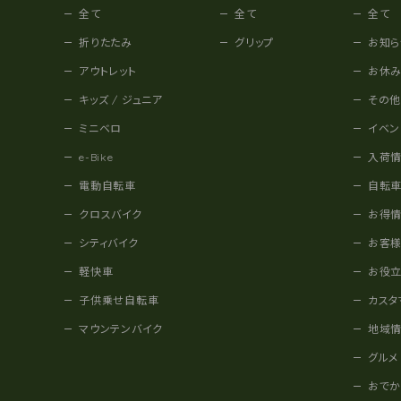
全て
全て
全て
折りたたみ
グリップ
お知ら
アウトレット
お休
キッズ / ジュニア
その
ミニベロ
イベン
e-Bike
入荷
電動自転車
自転
クロスバイク
お得
シティバイク
お客
軽快車
お役
子供乗せ自転車
カスタ
マウンテンバイク
地域
グルメ
おで