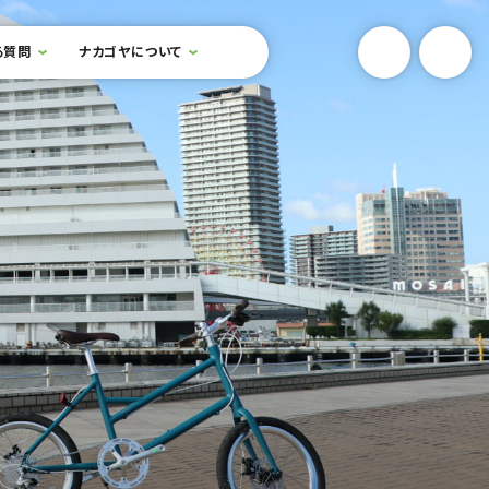
YouTube
Onlin
る質問
ナカゴヤについて
検索フォームを開閉する