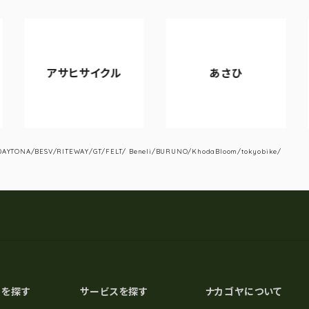
アサヒサイクル
あさひ
YTONA/BESV/RITEWAY/GT/FELT/ Beneli/BURUNO/KhodaBloom/tokyobike/
スを探す
サービスを探す
ナカゴヤについて