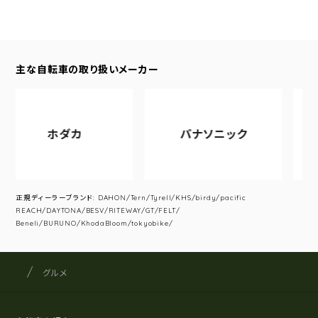
主な自転車の取り扱いメーカー
ホダカ
パナソニック
ア
正規ディーラーブランド: DAHON/Tern/Tyrell/KHS/birdy/pacific
REACH/DAYTONA/BESV/RITEWAY/GT/FELT/
Beneli/BURUNO/KhodaBloom/tokyobike/
サイクルショップナカゴヤ
サイト内の現在地
グルメ