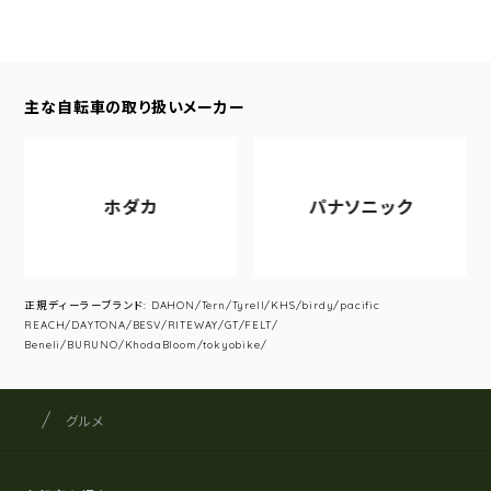
主な自転車の取り扱いメーカー
ホダカ
パナソニック
正規ディーラーブランド: DAHON/Tern/Tyrell/KHS/birdy/pacific
REACH/DAYTONA/BESV/RITEWAY/GT/FELT/
Beneli/BURUNO/KhodaBloom/tokyobike/
サイクルショップナカゴヤ
サイト内の現在地
グルメ