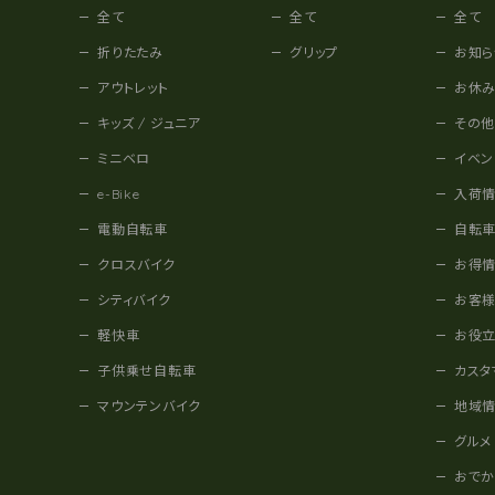
全て
全て
全て
折りたたみ
グリップ
お知ら
アウトレット
お休
キッズ / ジュニア
その
ミニベロ
イベン
e-Bike
入荷
電動自転車
自転
クロスバイク
お得
シティバイク
お客
軽快車
お役
子供乗せ自転車
カスタ
マウンテンバイク
地域
グルメ
おで