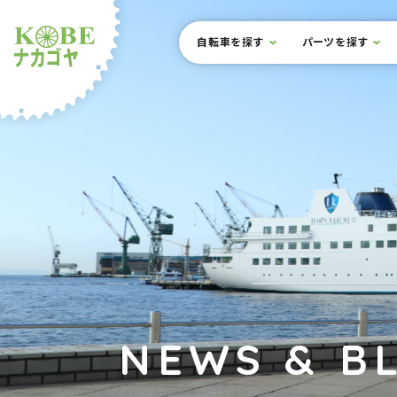
本文までスキップ
サイト内メニュー
自転車を探す
パーツを探す
ルショップナカゴヤ
NEWS & B