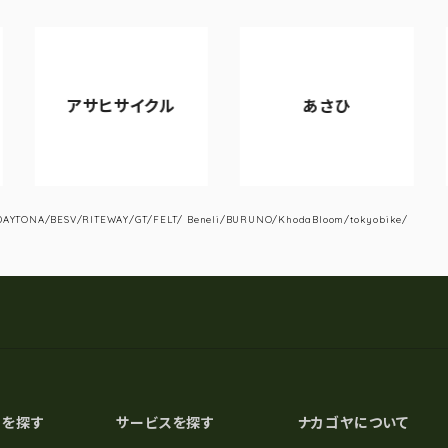
アサヒサイクル
あさひ
YTONA/BESV/RITEWAY/GT/FELT/ Beneli/BURUNO/KhodaBloom/tokyobike/
スを探す
サービスを探す
ナカゴヤについて