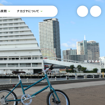
YouTube
Onlin
る質問
ナカゴヤについて
検索フォームを開閉する