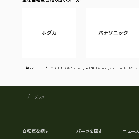
ホダカ
パナソニック
正規ディーラーブランド: DAHON/Tern/Tyrell/KHS/birdy/pacific REACH/DA
サイクルショップナカゴヤ
サイト内の現在地
グルメ
自転車を探す
パーツを探す
ニュー