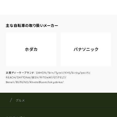
主な自転車の取り扱いメーカー
ホダカ
パナソニック
正規ディーラーブランド: DAHON/Tern/Tyrell/KHS/birdy/pacific
REACH/DAYTONA/BESV/RITEWAY/GT/FELT/
Beneli/BURUNO/KhodaBloom/tokyobike/
サイクルショップナカゴヤ
サイト内の現在地
グルメ