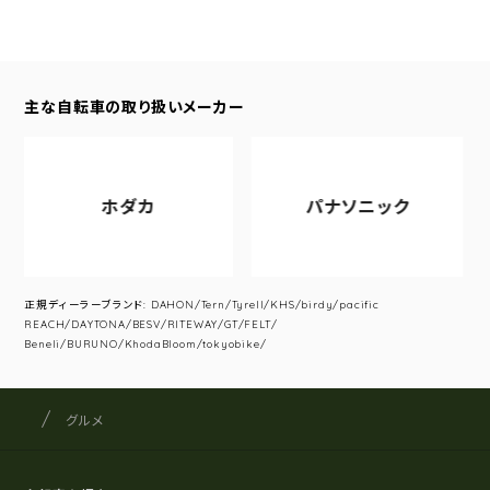
主な自転車の取り扱いメーカー
ホダカ
パナソニック
正規ディーラーブランド: DAHON/Tern/Tyrell/KHS/birdy/pacific
REACH/DAYTONA/BESV/RITEWAY/GT/FELT/
Beneli/BURUNO/KhodaBloom/tokyobike/
サイクルショップナカゴヤ
サイト内の現在地
グルメ