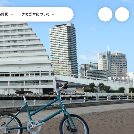
YouTube
Onlin
る質問
ナカゴヤについて
検索フォームを開閉する