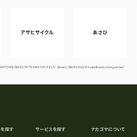
アサヒサイクル
あさひ
YTONA/BESV/RITEWAY/GT/FELT/ Beneli/BURUNO/KhodaBloom/tokyobike/
スを探す
サービスを探す
ナカゴヤについて