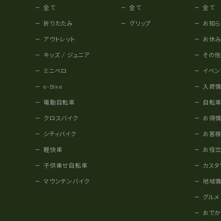
全て
全て
全て
折りたたみ
グリップ
お知ら
アウトレット
お休
キッズ / ジュニア
その
ミニベロ
イベン
e-Bike
入荷
電動自転車
自転
クロスバイク
お得
シティバイク
お客
軽快車
お役
子供乗せ自転車
カスタ
マウンテンバイク
地域
グルメ
おで