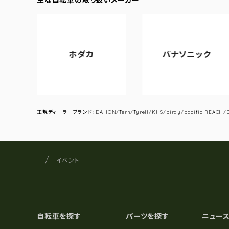
ホダカ
パナソニック
正規ディーラーブランド: DAHON/Tern/Tyrell/KHS/birdy/pacific REACH/DA
サイクルショップナカゴヤ
サイト内の現在地
イベント
自転車を探す
パーツを探す
ニュー