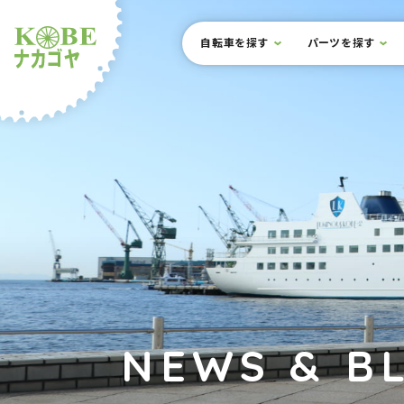
本文までスキップ
サイト内メニュー
自転車を探す
パーツを探す
ルショップナカゴヤ
NEWS & B