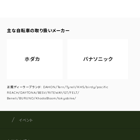
主な自転車の取り扱いメーカー
ホダカ
パナソニック
正規ディーラーブランド: DAHON/Tern/Tyrell/KHS/birdy/pacific
REACH/DAYTONA/BESV/RITEWAY/GT/FELT/
Beneli/BURUNO/KhodaBloom/tokyobike/
サイクルショップナカゴヤ
サイト内の現在地
イベント