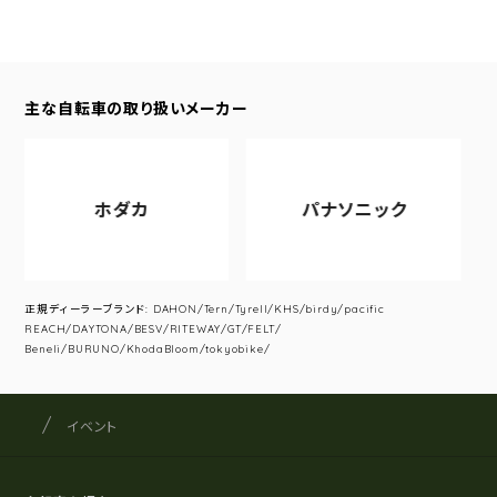
主な自転車の取り扱いメーカー
ホダカ
パナソニック
正規ディーラーブランド: DAHON/Tern/Tyrell/KHS/birdy/pacific
REACH/DAYTONA/BESV/RITEWAY/GT/FELT/
Beneli/BURUNO/KhodaBloom/tokyobike/
サイクルショップナカゴヤ
サイト内の現在地
イベント