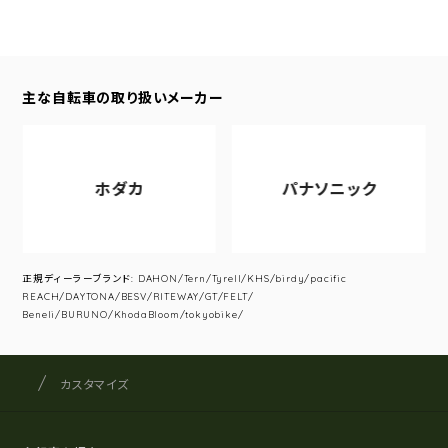
主な自転車の取り扱いメーカー
ホダカ
パナソニック
正規ディーラーブランド: DAHON/Tern/Tyrell/KHS/birdy/pacific
REACH/DAYTONA/BESV/RITEWAY/GT/FELT/
Beneli/BURUNO/KhodaBloom/tokyobike/
サイクルショップナカゴヤ
サイト内の現在地
カスタマイズ