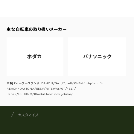
主な自転車の取り扱いメーカー
ホダカ
パナソニック
正規ディーラーブランド: DAHON/Tern/Tyrell/KHS/birdy/pacific
REACH/DAYTONA/BESV/RITEWAY/GT/FELT/
Beneli/BURUNO/KhodaBloom/tokyobike/
サイクルショップナカゴヤ
サイト内の現在地
カスタマイズ