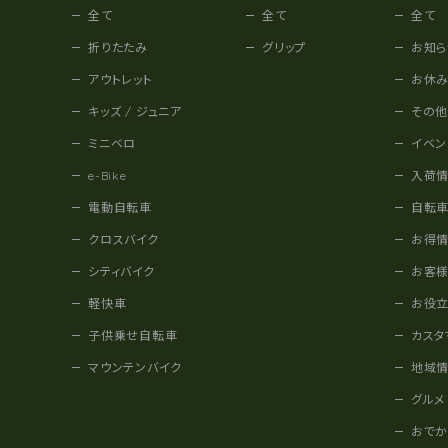
全て
全て
全て
折りたたみ
グリップ
お知ら
アウトレット
お休
キッズ / ジュニア
その
ミニベロ
イベン
e-Bike
入荷
電動自転車
自転
クロスバイク
お得
シティバイク
お客
軽快車
お役
子供乗せ自転車
カスタ
マウンテンバイク
地域
グルメ
おで