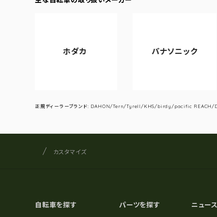
ホダカ
パナソニック
正規ディーラーブランド: DAHON/Tern/Tyrell/KHS/birdy/pacific REACH/DA
サイクルショップナカゴヤ
サイト内の現在地
カスタマイズ
自転車を探す
パーツを探す
ニュー