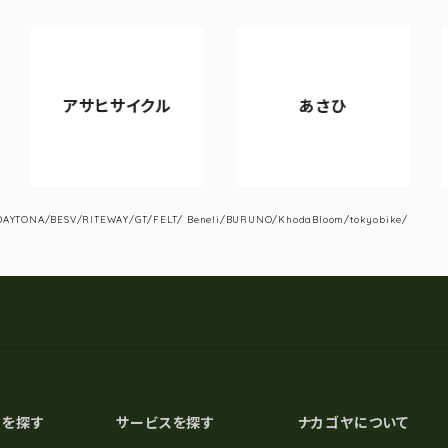
アサヒサイクル
あさひ
VI
YTONA/BESV/RITEWAY/GT/FELT/ Beneli/BURUNO/KhodaBloom/tokyobike/
スを探す
サービスを探す
ナカゴヤについて