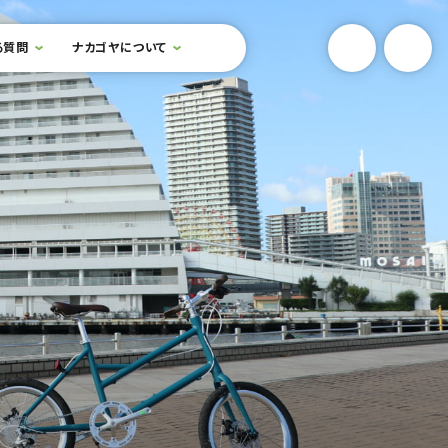
YouTube
Onlin
る質問
ナカゴヤについて
検索フォームを開閉する