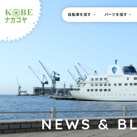
本文までスキップ
サイト内メニュー
自転車を探す
パーツを探す
ルショップナカゴヤ
NEWS & B