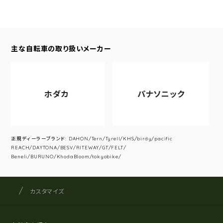
主な自転車の取り扱いメーカー
ホダカ
パナソニック
正規ディーラーブランド: DAHON/Tern/Tyrell/KHS/birdy/pacific
REACH/DAYTONA/BESV/RITEWAY/GT/FELT/
Beneli/BURUNO/KhodaBloom/tokyobike/
サイクルショップナカゴヤ
サイト内の現在地
カスタマイズ