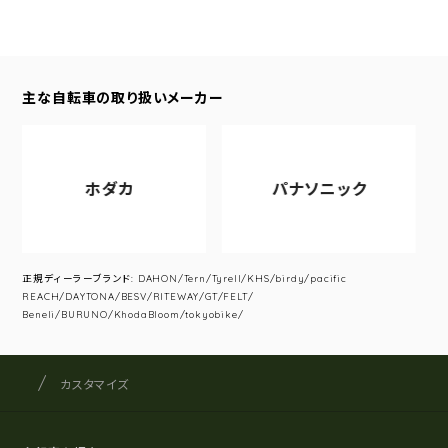
主な自転車の取り扱いメーカー
ホダカ
パナソニック
正規ディーラーブランド: DAHON/Tern/Tyrell/KHS/birdy/pacific
REACH/DAYTONA/BESV/RITEWAY/GT/FELT/
Beneli/BURUNO/KhodaBloom/tokyobike/
サイクルショップナカゴヤ
サイト内の現在地
カスタマイズ