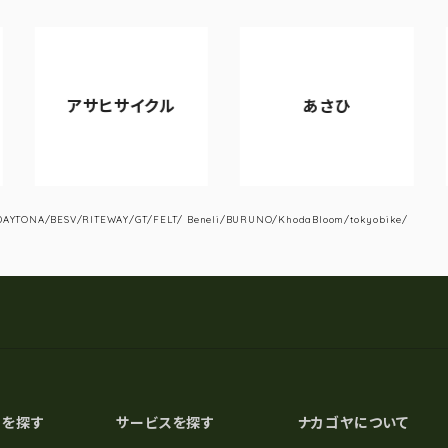
アサヒサイクル
あさひ
YTONA/BESV/RITEWAY/GT/FELT/ Beneli/BURUNO/KhodaBloom/tokyobike/
スを探す
サービスを探す
ナカゴヤについて