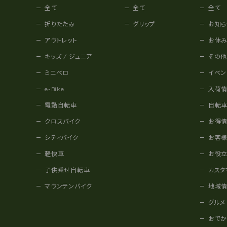
全て
全て
全て
折りたたみ
グリップ
お知ら
アウトレット
お休
キッズ / ジュニア
その
ミニベロ
イベン
e-Bike
入荷
電動自転車
自転
クロスバイク
お得
シティバイク
お客
軽快車
お役
子供乗せ自転車
カスタ
マウンテンバイク
地域
グルメ
おで