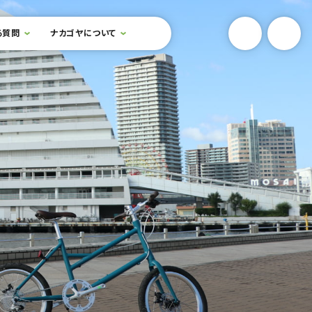
YouTube
Onlin
る質問
ナカゴヤについて
検索フォームを開閉する