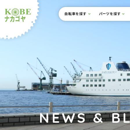
本文までスキップ
サイト内メニュー
自転車を探す
パーツを探す
ルショップナカゴヤ
NEWS & B