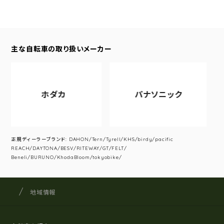
主な自転車の取り扱いメーカー
ホダカ
パナソニック
正規ディーラーブランド: DAHON/Tern/Tyrell/KHS/birdy/pacific
REACH/DAYTONA/BESV/RITEWAY/GT/FELT/
Beneli/BURUNO/KhodaBloom/tokyobike/
サイクルショップナカゴヤ
サイト内の現在地
地域情報