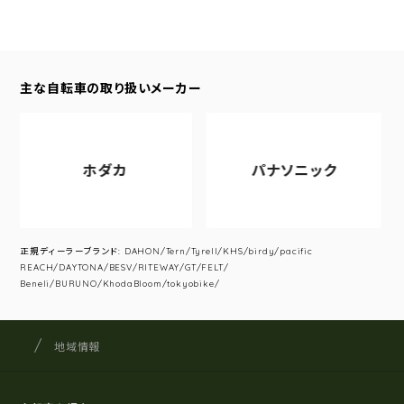
主な自転車の取り扱いメーカー
ホダカ
パナソニック
正規ディーラーブランド: DAHON/Tern/Tyrell/KHS/birdy/pacific
REACH/DAYTONA/BESV/RITEWAY/GT/FELT/
Beneli/BURUNO/KhodaBloom/tokyobike/
サイクルショップナカゴヤ
サイト内の現在地
地域情報