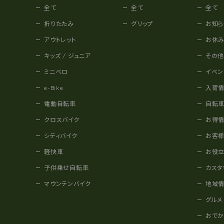
全て
全て
全て
折りたたみ
グリップ
お知ら
アウトレット
お休
キッズ / ジュニア
その
ミニベロ
イベン
e-Bike
入荷
電動自転車
自転
クロスバイク
お得
シティバイク
お客
軽快車
お役
子供乗せ自転車
カスタ
マウンテンバイク
地域
グルメ
おで