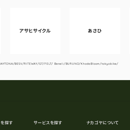
アサヒサイクル
あさひ
YTONA/BESV/RITEWAY/GT/FELT/ Beneli/BURUNO/KhodaBloom/tokyobike/
スを探す
サービスを探す
ナカゴヤについて