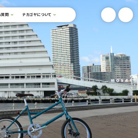
YouTube
Onlin
る質問
ナカゴヤについて
検索フォームを開閉する