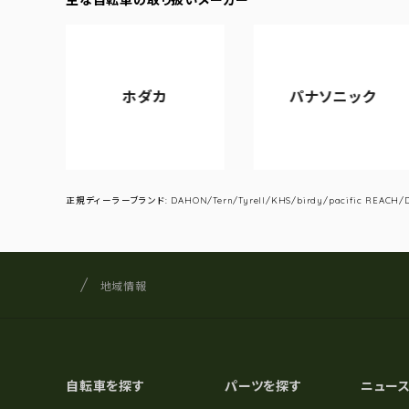
ホダカ
パナソニック
正規ディーラーブランド: DAHON/Tern/Tyrell/KHS/birdy/pacific REACH/DA
サイクルショップナカゴヤ
サイト内の現在地
地域情報
自転車を探す
パーツを探す
ニュー