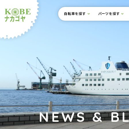
本文までスキップ
サイト内メニュー
自転車を探す
パーツを探す
ルショップナカゴヤ
NEWS & B