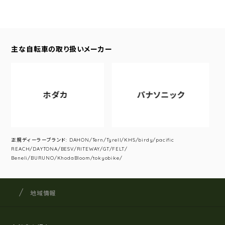
主な自転車の取り扱いメーカー
ホダカ
パナソニック
正規ディーラーブランド: DAHON/Tern/Tyrell/KHS/birdy/pacific
REACH/DAYTONA/BESV/RITEWAY/GT/FELT/
Beneli/BURUNO/KhodaBloom/tokyobike/
サイクルショップナカゴヤ
サイト内の現在地
地域情報