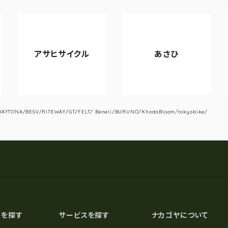
アサヒサイクル
あさひ
YTONA/BESV/RITEWAY/GT/FELT/ Beneli/BURUNO/KhodaBloom/tokyobike/
スを探す
サービスを探す
ナカゴヤについて