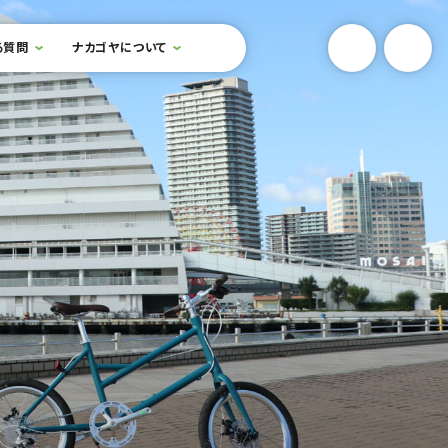
YouTube
Onlin
る質問
ナカゴヤについて
検索フォームを開閉する