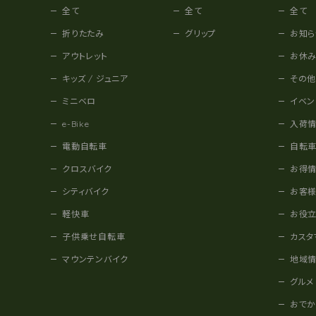
全て
全て
全て
折りたたみ
グリップ
お知ら
アウトレット
お休
キッズ / ジュニア
その
ミニベロ
イベン
e-Bike
入荷
電動自転車
自転
クロスバイク
お得
シティバイク
お客
軽快車
お役
子供乗せ自転車
カスタ
マウンテンバイク
地域
グルメ
おで