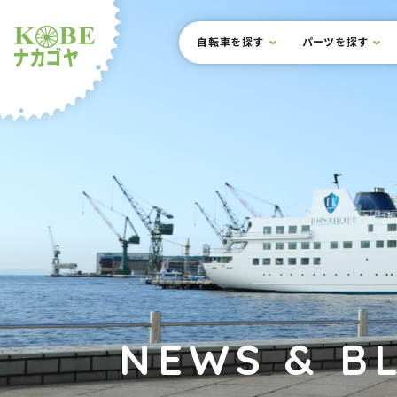
本文までスキップ
サイト内メニュー
自転車を探す
パーツを探す
ルショップナカゴヤ
NEWS & B