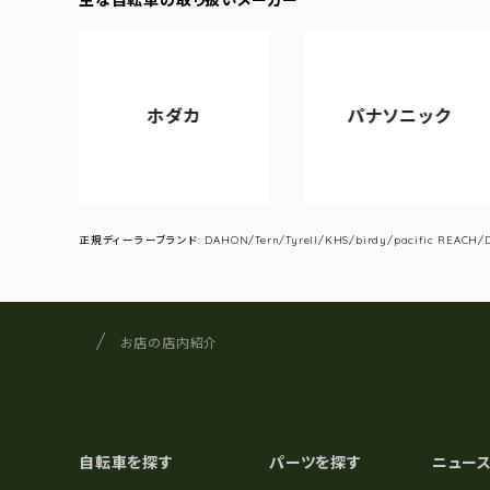
ホダカ
パナソニック
正規ディーラーブランド: DAHON/Tern/Tyrell/KHS/birdy/pacific REACH/DA
サイクルショップナカゴヤ
サイト内の現在地
お店の店内紹介
自転車を探す
パーツを探す
ニュー