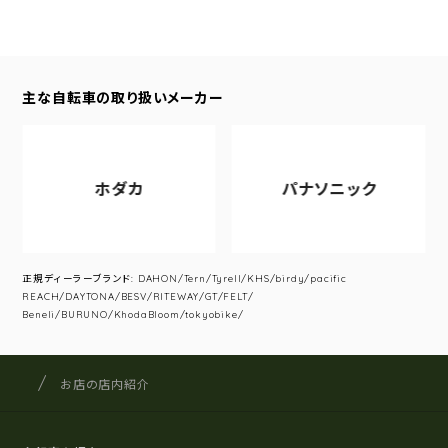
主な自転車の取り扱いメーカー
ホダカ
パナソニック
正規ディーラーブランド: DAHON/Tern/Tyrell/KHS/birdy/pacific
REACH/DAYTONA/BESV/RITEWAY/GT/FELT/
Beneli/BURUNO/KhodaBloom/tokyobike/
サイクルショップナカゴヤ
サイト内の現在地
お店の店内紹介