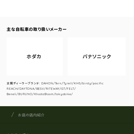
主な自転車の取り扱いメーカー
ホダカ
パナソニック
正規ディーラーブランド: DAHON/Tern/Tyrell/KHS/birdy/pacific
REACH/DAYTONA/BESV/RITEWAY/GT/FELT/
Beneli/BURUNO/KhodaBloom/tokyobike/
サイクルショップナカゴヤ
サイト内の現在地
お店の店内紹介