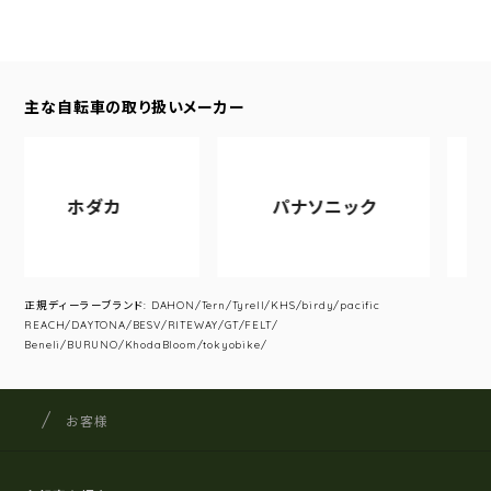
主な自転車の取り扱いメーカー
ホダカ
パナソニック
ア
正規ディーラーブランド: DAHON/Tern/Tyrell/KHS/birdy/pacific
REACH/DAYTONA/BESV/RITEWAY/GT/FELT/
Beneli/BURUNO/KhodaBloom/tokyobike/
サイクルショップナカゴヤ
サイト内の現在地
お客様