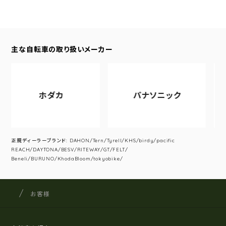
主な自転車の取り扱いメーカー
ホダカ
パナソニック
正規ディーラーブランド: DAHON/Tern/Tyrell/KHS/birdy/pacific
REACH/DAYTONA/BESV/RITEWAY/GT/FELT/
Beneli/BURUNO/KhodaBloom/tokyobike/
サイクルショップナカゴヤ
サイト内の現在地
お客様