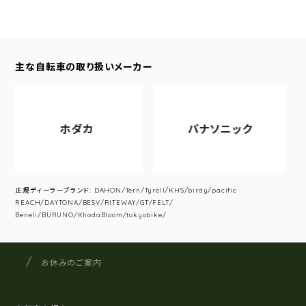
主な自転車の取り扱いメーカー
ホダカ
パナソニック
正規ディーラーブランド: DAHON/Tern/Tyrell/KHS/birdy/pacific
REACH/DAYTONA/BESV/RITEWAY/GT/FELT/
Beneli/BURUNO/KhodaBloom/tokyobike/
サイクルショップナカゴヤ
サイト内の現在地
お休みのご案内