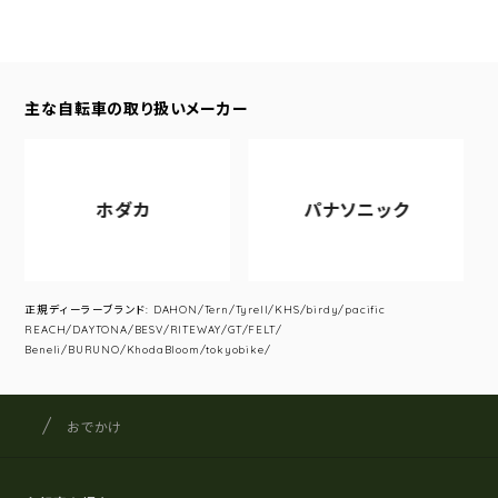
主な自転車の取り扱いメーカー
ホダカ
パナソニック
正規ディーラーブランド: DAHON/Tern/Tyrell/KHS/birdy/pacific
REACH/DAYTONA/BESV/RITEWAY/GT/FELT/
Beneli/BURUNO/KhodaBloom/tokyobike/
サイクルショップナカゴヤ
サイト内の現在地
おでかけ