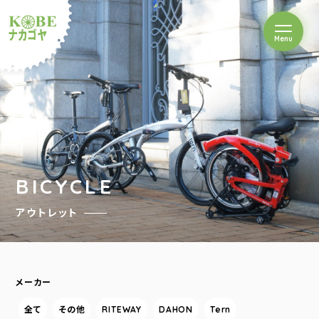
を開閉
Menu
クルショップナカゴヤ
BICYCLE
アウトレット
メーカー
全て
その他
RITEWAY
DAHON
Tern