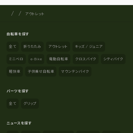
サイクルショップナカゴヤ
サイト内の現在地
アウトレット
自転車を探す
全て
折りたたみ
アウトレット
キッズ / ジュニア
ミニベロ
e-Bike
電動自転車
クロスバイク
シティバイク
軽快車
子供乗せ自転車
マウンテンバイク
パーツを探す
全て
グリップ
ニュースを探す