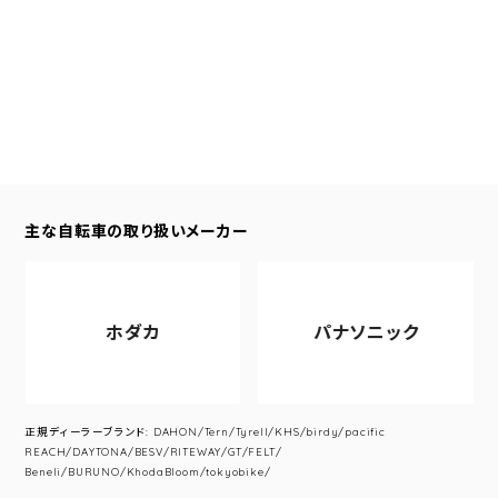
主な自転車の取り扱いメーカー
ホダカ
パナソニック
正規ディーラーブランド: DAHON/Tern/Tyrell/KHS/birdy/pacific
REACH/DAYTONA/BESV/RITEWAY/GT/FELT/
Beneli/BURUNO/KhodaBloom/tokyobike/