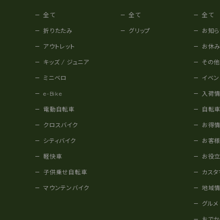
全て
全て
全て
折りたたみ
グリップ
お知ら
アウトレット
お休
キッズ / ジュニア
その
ミニベロ
イベン
e-Bike
入荷
電動自転車
自転
クロスバイク
お得
シティバイク
お客
軽快車
お役
子供乗せ自転車
カスタ
マウンテンバイク
地域
グルメ
おで