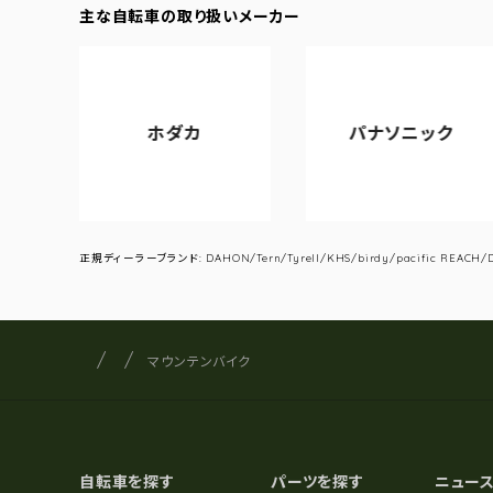
主な自転車の取り扱いメーカー
ホダカ
パナソニック
正規ディーラーブランド: DAHON/Tern/Tyrell/KHS/birdy/pacific REACH/DA
サイクルショップナカゴヤ
サイト内の現在地
マウンテンバイク
自転車を探す
パーツを探す
ニュー