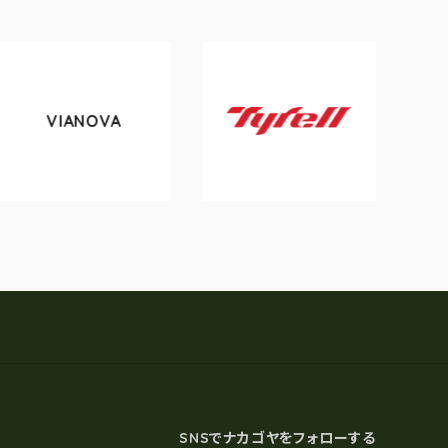
IANOVA
tokyob
Tyrell
SNSでナカゴヤをフォローする