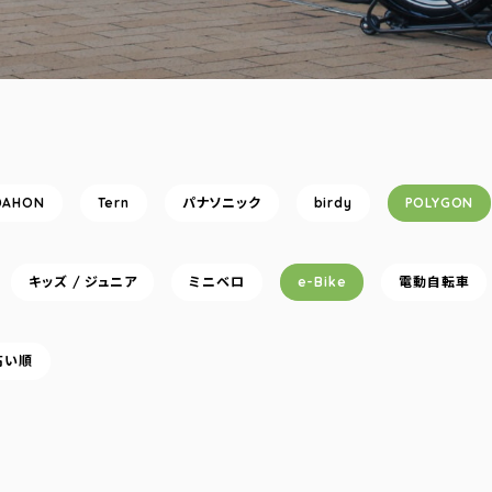
DAHON
Tern
パナソニック
birdy
POLYGON
キッズ / ジュニア
ミニベロ
e-Bike
電動自転車
高い順