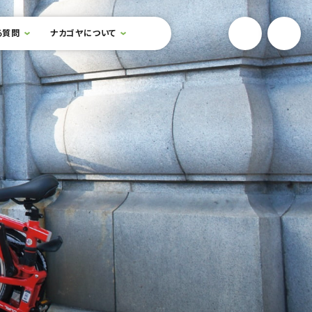
YouTube
Onlin
る質問
ナカゴヤについて
検索フォームを開閉する