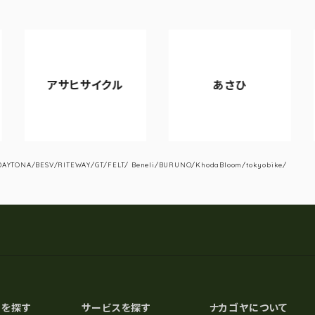
アサヒサイクル
あさひ
V
YTONA/BESV/RITEWAY/GT/FELT/ Beneli/BURUNO/KhodaBloom/tokyobike/
スを探す
サービスを探す
ナカゴヤについて