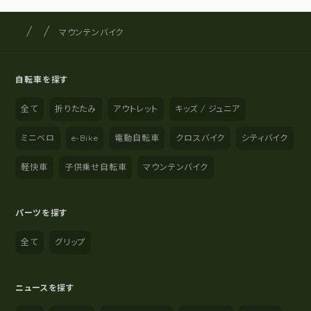
サイクルショップナカゴヤ
サイト内の現在地
マウンテンバイク
自転車を探す
全て
折りたたみ
アウトレット
キッズ / ジュニア
ミニベロ
e-Bike
電動自転車
クロスバイク
シティバイク
軽快車
子供乗せ自転車
マウンテンバイク
パーツを探す
全て
グリップ
ニュースを探す