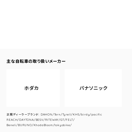
主な自転車の取り扱いメーカー
ホダカ
パナソニック
正規ディーラーブランド: DAHON/Tern/Tyrell/KHS/birdy/pacific
REACH/DAYTONA/BESV/RITEWAY/GT/FELT/
Beneli/BURUNO/KhodaBloom/tokyobike/