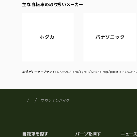
主な自転車の取り扱いメーカー
ホダカ
パナソニック
アサ
正規ディーラーブランド: DAHON/Tern/Tyrell/KHS/birdy/pacific REACH/DA
サイクルショップナカゴヤ
サイト内の現在地
マウンテンバイク
自転車を探す
パーツを探す
ニュー