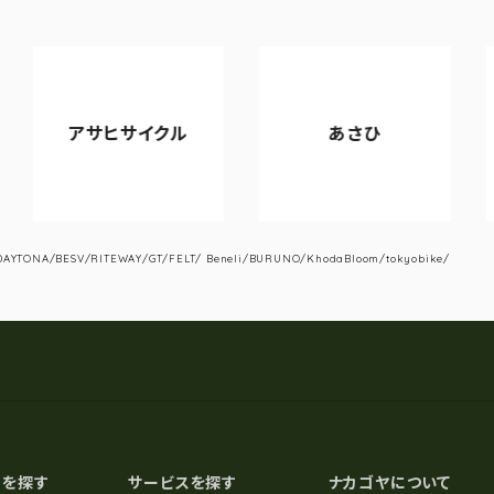
ヒサイクル
あさひ
VIANO
YTONA/BESV/RITEWAY/GT/FELT/ Beneli/BURUNO/KhodaBloom/tokyobike/
スを探す
サービスを探す
ナカゴヤについて