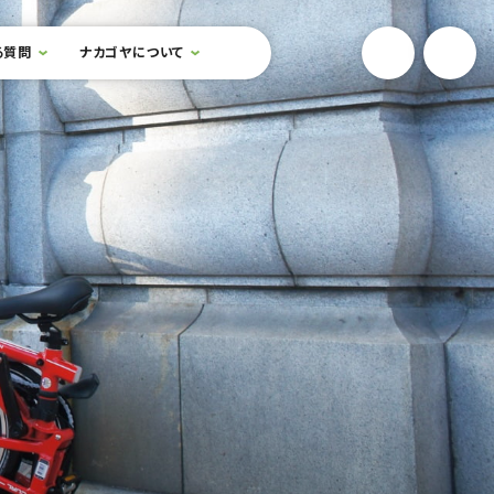
YouTube
Onlin
る質問
ナカゴヤについて
検索フォームを開閉する