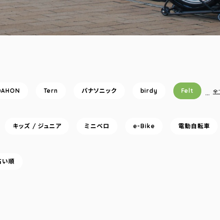
DAHON
Tern
パナソニック
birdy
Felt
…
全
キッズ / ジュニア
ミニベロ
e-Bike
電動自転車
高い順