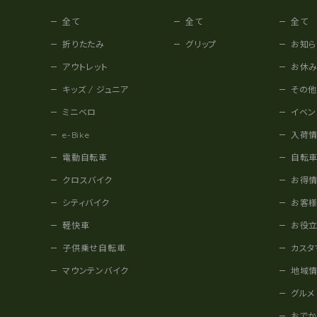
全て
全て
全て
折りたたみ
グリップ
お知ら
アウトレット
お休
キッズ / ジュニア
その
ミニベロ
イベン
e-Bike
入荷
電動自転車
自転
クロスバイク
お得
シティバイク
お客
軽快車
お役
子供乗せ自転車
カスタ
マウンテンバイク
地域
グルメ
おで